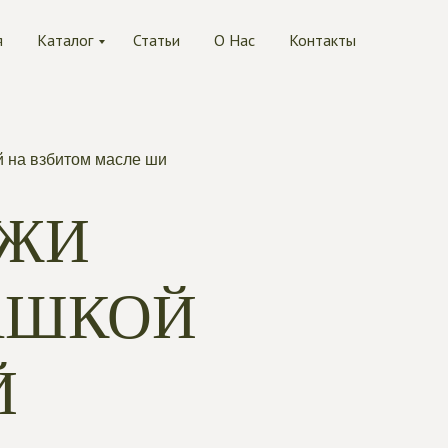
я
Каталог
Статьи
О Нас
Контакты
й на взбитом масле ши
ОЖИ
АШКОЙ
Й