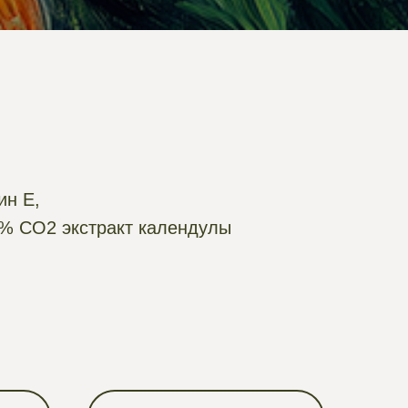
ин Е,
0% СО2 экстракт календулы